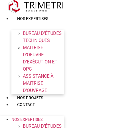
Aller
au
contenu
NOS EXPERTISES
BUREAU D’ÉTUDES
TECHNIQUES
MAITRISE
D’OEUVRE
D’EXÉCUTION ET
OPC
ASSISTANCE À
MAITRISE
D’OUVRAGE
NOS PROJETS
CONTACT
NOS EXPERTISES
BUREAU D’ÉTUDES